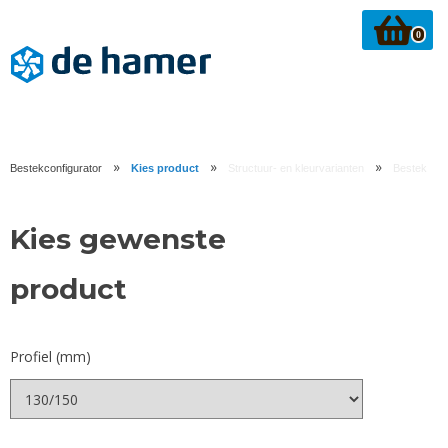
0
»
»
»
Bestekconfigurator
Kies product
Structuur- en kleurvarianten
Bestek
Kies gewenste
product
Profiel (mm)