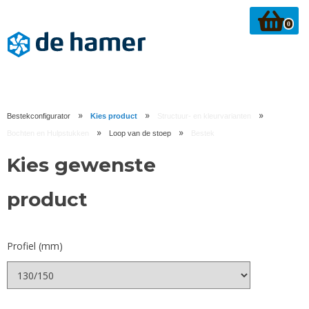
0
»
»
»
Bestekconfigurator
Kies product
Structuur- en kleurvarianten
»
»
Bochten en Hulpstukken
Loop van de stoep
Bestek
Kies gewenste
product
Profiel (mm)