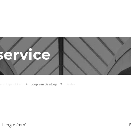
service
»
»
 en Hulpstukken
Loop van de stoep
Bestek
Lengte (mm)