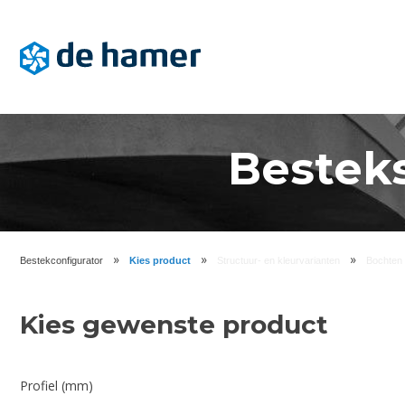
Bestek
»
»
»
Bestekconfigurator
Kies product
Structuur- en kleurvarianten
Bochten
Kies gewenste product
Profiel (mm)