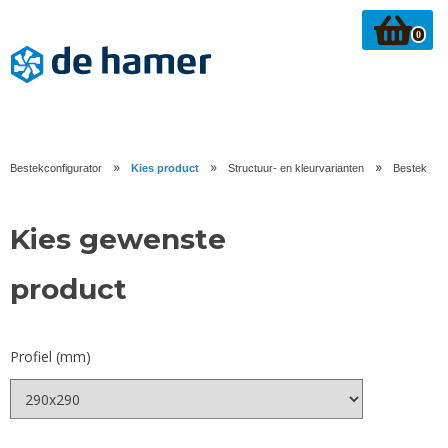
0
»
»
»
Bestekconfigurator
Kies product
Structuur- en kleurvarianten
Bestek
Kies gewenste
product
Profiel (mm)