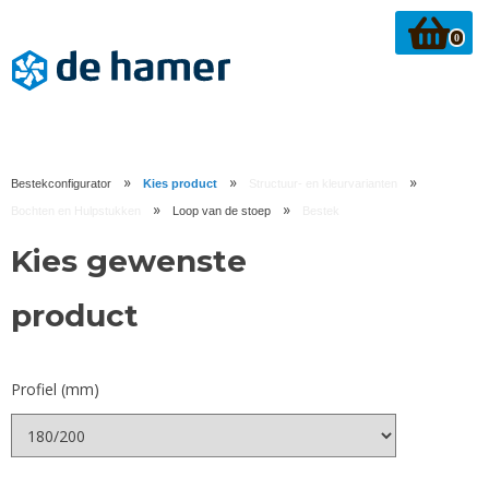
0
»
»
»
Bestekconfigurator
Kies product
Structuur- en kleurvarianten
»
»
Bochten en Hulpstukken
Loop van de stoep
Bestek
Kies gewenste
product
Profiel (mm)