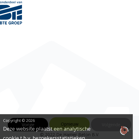
Copyright © 2026
Opnieuw
Vorige
Volgende
Deze website plaatst een analytische
© 2022 De Hamer Beton B.V.
cookie t.b.v. bezoekersstatistieken